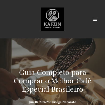
Guia Completo para
Comprar o Melhor Café
Especial Brasileiro
Jun 18, 2026
Por
Diorge
Nacarato